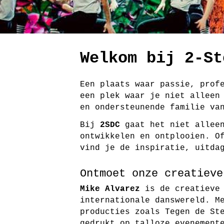
Welkom bij 2-St
Een plaats waar passie, prof
een plek waar je niet alleen
en ondersteunende familie va
Bij
2SDC
gaat het niet alleen
ontwikkelen en ontplooien. O
vind je de inspiratie, uitda
Ontmoet onze creatieve
Mike Alvarez
is de creatieve 
internationale danswereld. M
producties zoals
Tegen de St
gedrukt op talloze evenement