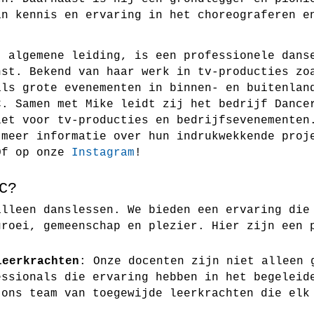
an kennis en ervaring in het choreograferen e
, algemene leiding, is een professionele dans
nst. Bekend van haar werk in tv-producties z
als grote evenementen in binnen- en buitenlan
C. Samen met Mike leidt zij het bedrijf
Dance
iet voor tv-producties en bedrijfsevenementen
meer informatie over hun indrukwekkende proj
Of op onze
Instagram
!
C?
alleen danslessen. We bieden een ervaring die
groei, gemeenschap en plezier. Hier zijn een 
leerkrachten
: Onze docenten zijn niet alleen 
essionals die ervaring hebben in het begeleid
 ons team van toegewijde leerkrachten die elk