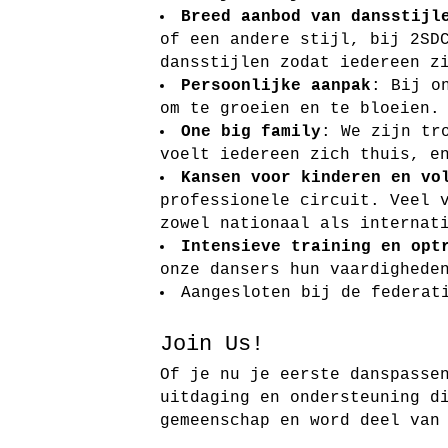
Breed aanbod van dansstijl
of een andere stijl, bij 2SD
dansstijlen zodat iedereen z
Persoonlijke aanpak
: Bij o
om te groeien en te bloeien.
One big family
: We zijn tr
voelt iedereen zich thuis, e
Kansen voor kinderen en vo
professionele circuit. Veel 
zowel nationaal als internat
Intensieve training en opt
onze dansers hun vaardighede
Aangesloten bij de federat
Join Us!
Of je nu je eerste danspasse
uitdaging en ondersteuning d
gemeenschap en word deel van