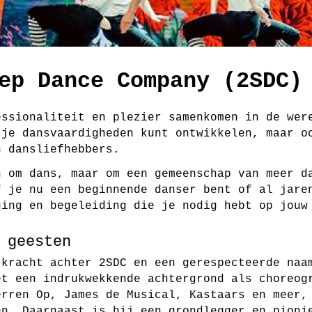
ep Dance Company (2SDC)
essionaliteit en plezier samenkomen in de wer
 je dansvaardigheden kunt ontwikkelen, maar o
n dansliefhebbers.
 om dans, maar om een gemeenschap van meer d
f je nu een beginnende danser bent of al jare
ging en begeleiding die je nodig hebt op jouw
 geesten
kracht achter 2SDC en een gerespecteerde naa
et een indrukwekkende achtergrond als choreog
erren Op
,
James de Musical
,
Kastaars
en meer, 
en. Daarnaast is hij een grondlegger en pioni