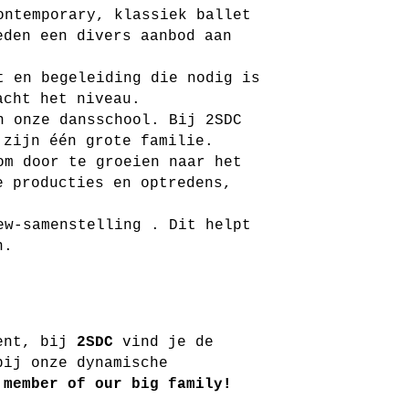
ontemporary, klassiek ballet
eden een divers aanbod aan
t en begeleiding die nodig is
acht het niveau.
n onze dansschool. Bij 2SDC
 zijn één grote familie.
om door te groeien naar het
e producties en optredens,
ew-samenstelling . Dit helpt
n.
bent, bij
2SDC
vind je de
bij onze dynamische
 member of our big family!