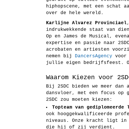
hiphopscene, met een schat a
over de hele wereld.
Karlijne Alvarez Provinciael
indrukwekkende staat van die
Op
en
James de Musical
, even
expertise en passie naar 2SD
acrobaten en artiesten voorz
nemen bij
DancersAgency
voor 
jullie eigen bedrijfsfeest. 
Waarom Kiezen voor 2SD
Bij 2SDC bieden we meer dan 
dansvloer, met een focus op 
2SDC zou moeten kiezen:
Topteam van gediplomeerde 
ook hooggekwalificeerde prof
niveaus. Onze kracht ligt in
die hij of zij verdient.