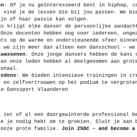
en
: Of je nu geïnteresseerd bent in hiphop, c
C vind je de lessen die bij jou passen. We bi
ijn of haar passie kan volgen.
ns krijgt elke danser de persoonlijke aandach
 Onze docenten hebben oog voor iedereen, onge
ots op de warme en ondersteunende sfeer binne
n we zijn meer dan alleen een dansschool – we
lwassenen
: Onze jonge dansers hebben de kans 
van onze leden hebben al deelgenomen aan grot
ionaal.
redens
: We bieden intensieve trainingen in cr
n en zelfvertrouwen op het podium te vergrote
ie Danssport Vlaanderen
n zet of al een doorgewinterde professional 
ie je nodig hebt om te groeien. Sluit je aan 
 onze grote familie.
Join 2SDC – and become a