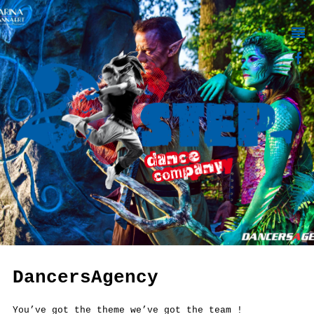
DancersAgency
You’ve got the theme we’ve got the team !