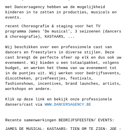
met Dancersagency hebben we de mogelijkheid
kinderen in te zetten in producties, musicals en
events.
recent Choreografie & staging voor het TV
programma James 'De musical', 3 seizoenen (dancers
& choreografie), KASTAARS, ...
Wij beschikken over een professionele cast van
dancers en freestylers in diverse stijlen. Deze
cast brengt de perfecte sfeer op elk en dus ook uw
evenement. Wij bieden u een totaalpakket, volgens
budget, en werken het thema van uw evenement tot
in de puntjes uit. Wij werken voor bedrijfsevents,
discotheken, privéfeestjes, festivals,
fashionshows, incentives, brand launches, artists,
workshops en andere.
Klik op deze link en bekijk onze professionele
dansers/cast via
WWW.DANCERSAGENCY.BE
Recente samenwerkingen BEDRIJFSFEESTEN/ EVENTS:
JAMES DE MUSICAL- KASTAARS- TIEN OM TE ZIEN- JOE -